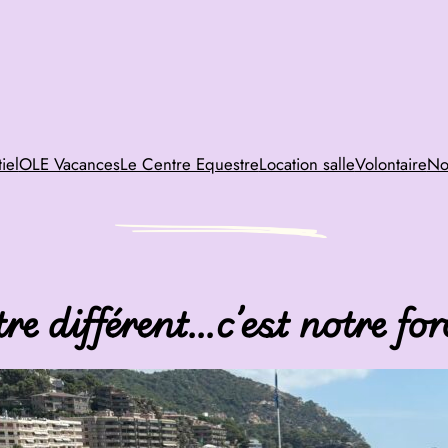
iel
OLE Vacances
Le Centre Equestre
Location salle
Volontaire
No
tre différent…c’est notre for