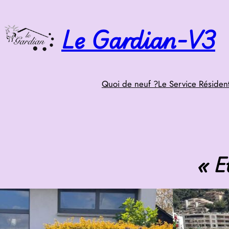
Aller
Le Gardian-V3
au
contenu
Quoi de neuf ?
Le Service Résident
« E