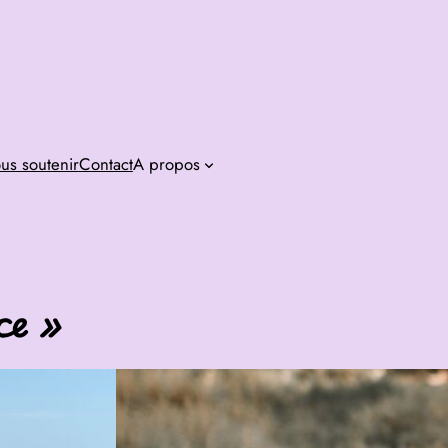
us soutenir
Contact
A propos
ce »